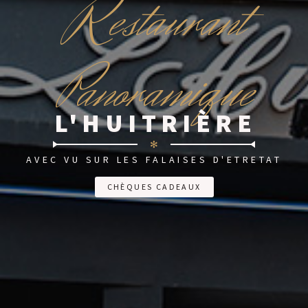
R
estaurant
Panoramique
L'HUITRIÈRE
✻
AVEC VU SUR LES FALAISES D'ETRETAT
CHÈQUES CADEAUX